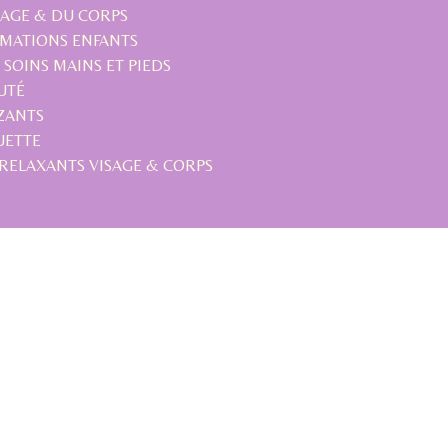
SAGE & DU CORPS
IMATIONS ENFANTS
 SOINS MAINS ET PIEDS
UTÉ
ZANTS
UETTE
RELAXANTS VISAGE & CORPS