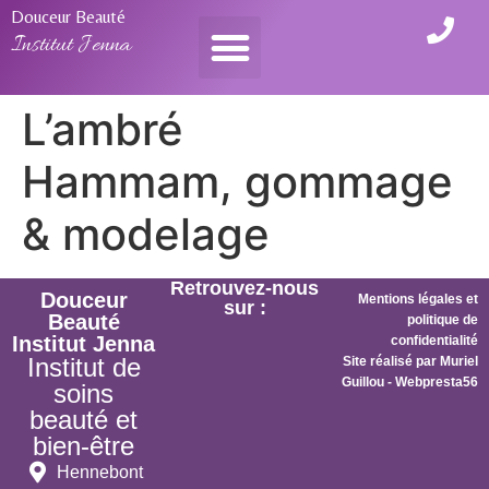
Douceur Beauté
Institut Jenna
L’ambré
Hammam, gommage
& modelage
Retrouvez-nous
Douceur
Mentions légales et
sur :
Beauté
politique de
Institut Jenna
confidentialité
Institut de
Site réalisé par Muriel
Guillou - Webpresta56
soins
beauté et
bien-être
Hennebont